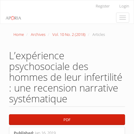
Main
Register
Login
Navigation
Main
Toggle
Content
naviga
Sidebar
Home
Archives
Vol. 10 No. 2 (2018)
Articles
L’expérience
psychosociale des
hommes de leur infertilité
: une recension narrative
systématique
Article
PDF
Sidebar
Published:
Jan 16, 2019