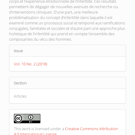
corps et l’expérience émotionnelle de l’infertilité. Ces résultats
permettent de dégager de nouvelles avenues de recherche ou
d’interventions cliniques. D’une part, une meilleure
problématisation du concept d’infertilité dans laquelle il est
examiné comme un processus social et temporel aux ramifications
conjugales, familiales et sociales et d’autre part une approche plus
holistique de l’infertilité qui prend en compte l’ensemble des
composantes du vécu des hommes.
Article
Issue
Details
Vol. 10 No. 2 (2018)
Section
Articles
This work is licensed under a
Creative Commons Attribution
4.0 International License
.