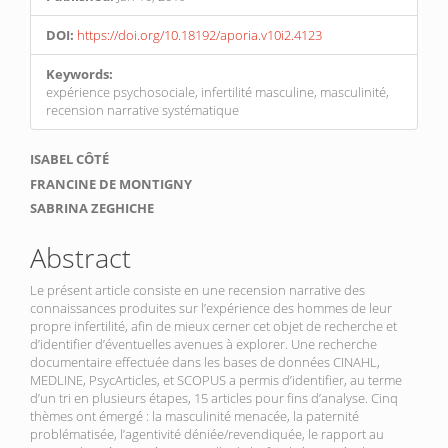
DOI:
https://doi.org/10.18192/aporia.v10i2.4123
Keywords:
expérience psychosociale, infertilité masculine, masculinité,
recension narrative systématique
Main
ISABEL CÔTÉ
Article
FRANCINE DE MONTIGNY
SABRINA ZEGHICHE
Content
Abstract
Le présent article consiste en une recension narrative des
connaissances produites sur l’expérience des hommes de leur
propre infertilité, afin de mieux cerner cet objet de recherche et
d’identifier d’éventuelles avenues à explorer. Une recherche
documentaire effectuée dans les bases de données CINAHL,
MEDLINE, PsycArticles, et SCOPUS a permis d’identifier, au terme
d’un tri en plusieurs étapes, 15 articles pour fins d’analyse. Cinq
thèmes ont émergé : la masculinité menacée, la paternité
problématisée, l’agentivité déniée/revendiquée, le rapport au