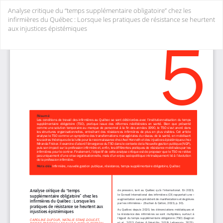
Return
Analyse critique du “temps supplémentaire obligatoire” chez les
to
infirmières du Québec : Lorsque les pratiques de résistance se heurtent
Article
aux injustices épistémiques
Details
Do
Do
PD