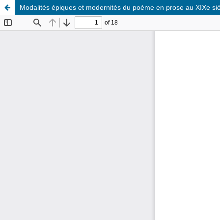
Modalités épiques et modernités du poème en prose au XIXe siè