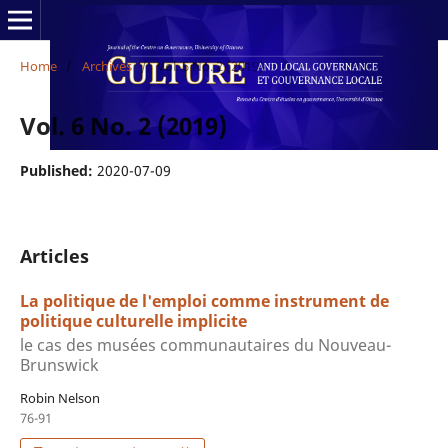
Home
/
Archives
/
Vol. 6 No. 2 (2019)
Vol. 6 No. 2 (2019)
Published:
2020-07-09
Articles
La politique de l'emploi comme instrument de
politique culturelle implicite
le cas des musées communautaires du Nouveau-
Brunswick
Robin Nelson
76-91